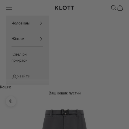
Перейти до контенту
Відкрити меню навігації
Відкрити 
Відкри
KLOTT UKRAINE
Чоловікам
Жінкам
Ювелірні
прикраси
УВІЙТИ
Кошик
Ваш кошик пустий
Збільшити