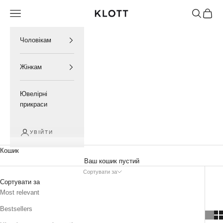
Перейти до контенту
Відкрити меню навігації
Відкрити 
Відкри
KLOTT UKRAINE
Чоловікам
Жінкам
Ювелірні
прикраси
УВІЙТИ
Кошик
Ваш кошик пустий
Сортувати за
Сортувати за
Most relevant
Bestsellers