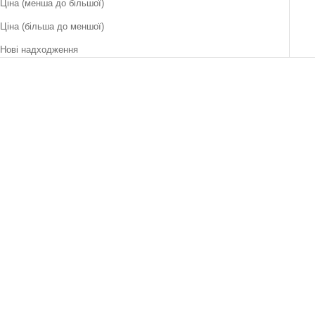
Ціна (менша до більшої)
Ціна (більша до меншої)
Нові надходження
Футболка oversized "Kyiv"
Ціна зі знижкою
₴8,900
ДЖИНСИ BAGGY FIT