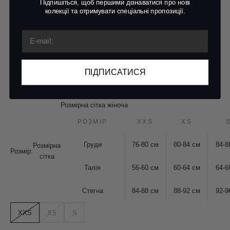
Підпишіться, щоб першими дізнаватися про нові
років. Застосовуються умови та штрафи за прострочення.
к
олекції та отримувати спеціальні пропозиції.
Опис
Email
Доставка І Оплата І Наявність в ЦУМ
Колір:
Коричневий
ПІДПИСАТИСЯ
Коричневий
Розмірна сітка жіноча
РОЗМІР
XXS
XS
Груди
76-80 см
80-84
см
84-
Розмірна
Розмір:
сітка
Талія
56-60
см
60-64
см
64-
Стегна
84-88
см
88-92
см
92-
XXS
XS
S