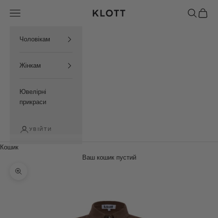
Перейти до контенту
Відкрити меню навігації
Відкрити 
Відкри
KLOTT UKRAINE
Чоловікам
Жінкам
Ювелірні
прикраси
УВІЙТИ
Кошик
Ваш кошик пустий
Збільшити