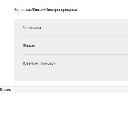
Перейти до контенту
Чоловікам
Жінкам
Ювелірні прикраси
Чоловікам
Жінкам
Ювелірні прикраси
Кошик