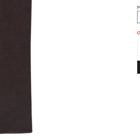
Р
О
З