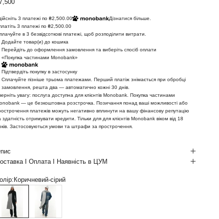
іна зі знижкою
7,500
дійсніть 3 платежі по ₴2,500.00
Дізнатися більше.
платіть 3 платежі по ₴2,500.00
плачуйте в 3 безвідсоткові платежі, щоб розподілити витрати.
Додайте товар(и) до кошика
Перейдіть до оформлення замовлення та виберіть спосіб оплати
«Покупка частинами Monobank»
Підтвердіть покупку в застосунку
Сплачуйте пізніше трьома платежами. Перший платіж знімається при обробці
замовлення, решта два — автоматично кожні 30 днів.
верніть увагу: послуга доступна для клієнтів Monobank. Покупка частинами
onobank — це безкоштовна розстрочка. Позичання понад ваші можливості або
рострочення платежів можуть негативно вплинути на вашу фінансову репутацію
а здатність отримувати кредити. Тільки для для клієнтів Monobank віком від 18
оків. Застосовуються умови та штрафи за прострочення.
пис
оставка І Оплата І Наявність в ЦУМ
олір:
Коричневий-сірий
оричневий-сірий
Сірий