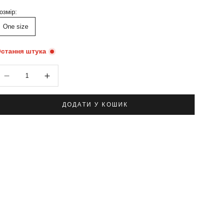
озмір:
One size
стання штука
меншити кількість
Зменшити кількість
ДОДАТИ У КОШИК