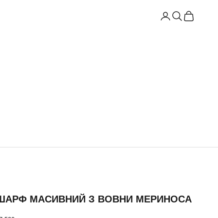
Відкрити сторінку а
Відкрити пошук
Відкрити к
ШАРФ МАСИВНИЙ З ВОВНИ МЕРИНОСА