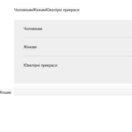
Перейти до контенту
Чоловікам
Жінкам
Ювелірні прикраси
Чоловікам
Жінкам
Ювелірні прикраси
Кошик