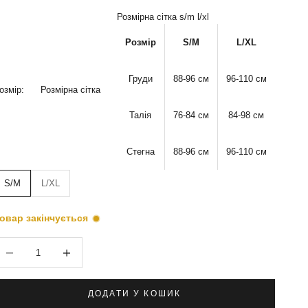
Розмірна сітка s/m l/xl
Розмір
S/M
L/XL
Груди
88-96 см
96-110
см
озмір:
Розмірна сітка
Талія
76-84
см
84-98
см
Стегна
88-96
см
96-110
см
S/M
L/XL
овар закінчується
меншити кількість
Зменшити кількість
ДОДАТИ У КОШИК