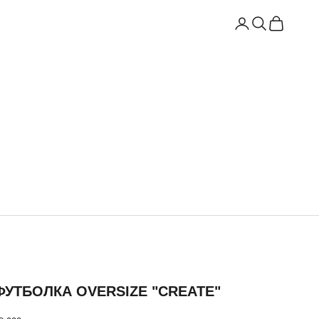
Відкрити сторінку а
Відкрити пошук
Відкрити к
ФУТБОЛКА OVERSIZE "CREATE"