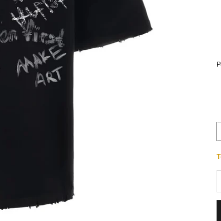
Р
Т
З