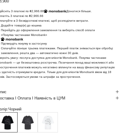
іна зі знижкою
8,900
дійсніть 3 платежі по ₴2,966.66
Дізнатися більше.
платіть 3 платежі по ₴2,966.66
плачуйте в 3 безвідсоткові платежі, щоб розподілити витрати.
Додайте товар(и) до кошика
Перейдіть до оформлення замовлення та виберіть спосіб оплати
«Покупка частинами Monobank»
Підтвердіть покупку в застосунку
Сплачуйте пізніше трьома платежами. Перший платіж знімається при обробці
замовлення, решта два — автоматично кожні 30 днів.
верніть увагу: послуга доступна для клієнтів Monobank. Покупка частинами
onobank — це безкоштовна розстрочка. Позичання понад ваші можливості або
рострочення платежів можуть негативно вплинути на вашу фінансову репутацію
а здатність отримувати кредити. Тільки для для клієнтів Monobank віком від 18
оків. Застосовуються умови та штрафи за прострочення.
пис
оставка І Оплата І Наявність в ЦУМ
олір:
Чорний
орний
Темно-сірий
Білий