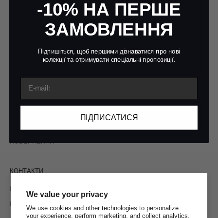
-10% НА ПЕРШЕ
Інформація
ЗАМОВЛЕННЯ
ПРО БРЕНД
ПОЛІТИКА КОНФІДЕНЦІЙНОСТІ
Підпишіться, щоб першими дізнаватися про нові
к
олекції та отримувати спеціальні пропозиції.
ВІДСЛІДКУВАТИ ЗАМОВЛЕННЯ
Email
Сервіси
МАГАЗИНИ
ПІДПИСАТИСЯ
ОПЛАТА І ДОСТАВКА
ПОВЕРНЕННЯ
КОНТАКТИ
INSTAGRAM
We value your privacy
ПОШТА
We use cookies and other technologies to personalize
your experience, perform marketing, and collect analytics.