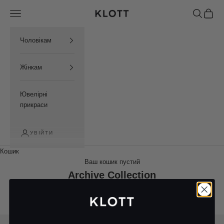
Перейти до контенту
Відкрити меню навігації
Відкрити 
Відкри
KLOTT UKRAINE
Чоловікам
Жінкам
Ювелірні
прикраси
УВІЙТИ
Кошик
Ваш кошик пустий
Archive Collection
Ця колекція пуста
ПРОДОВЖИТИ ПОКУПКИ